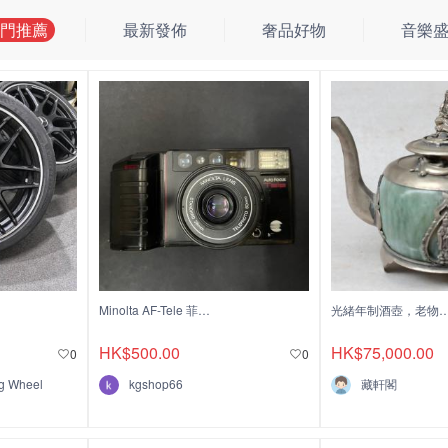
門推薦
最新發佈
奢品好物
音樂
Minolta AF-Tele 菲林相機
光緒年制酒壺，老物件一百多年，古董拍出不退
HK$500.00
HK$75,000.00
0
0
 Wheel
kgshop66
藏軒閣