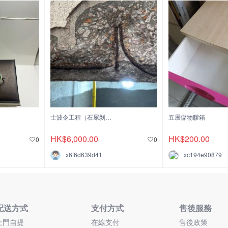
士波令工程（石屎剝落）
五層儲物膠箱
HK$6,000.00
HK$200.00
0
0
x6f6d639d41
xc194e90879
配送方式
支付方式
售後服務
上門自提
在線支付
售後政策