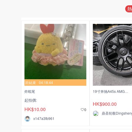
熱
距結束
04:18:44
炸蝦尾
19寸奔驰A45s AMG 奔驰进口原厂正品锻造新车拆下连原配米其林Ps4s性能轮胎
起拍價:
HK$900.00
HK$10.00
0
鼎圣轮毂Dingsheng
x147a3fb961