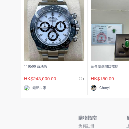
116500 白地熊
緬甸翡翠開口戒指
HK$243,000.00
HK$180.00
1
鐘點世家
Cheryl
購物指南
免費註冊