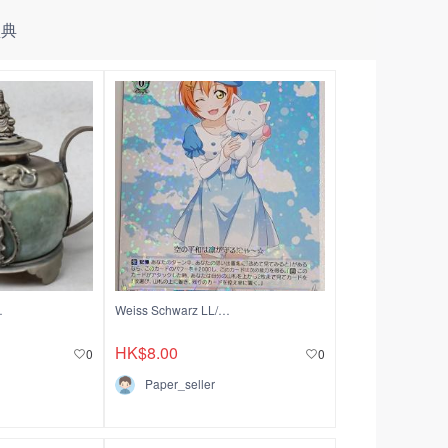
盛典
！有問題先諮詢
Weiss Schwarz LL/W68 075 R 星空凛
HK$8.00
0
0
Paper_seller