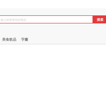
搜索
美食飲品
字畫