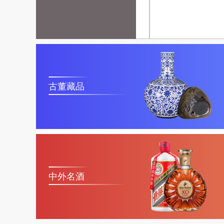
古董藏品
中外名酒