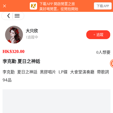
×
下載APP 開啟閒置之旅
下载APP
美好嘅閒置，從閒拍開始
大只欣
+ 追蹤
1追蹤中
HK$320.00
0人想要
李克勤 夏日之神話
李克勤 夏日之神話 黑膠唱片 LP碟 大會堂演奏廳 帶歌詞 